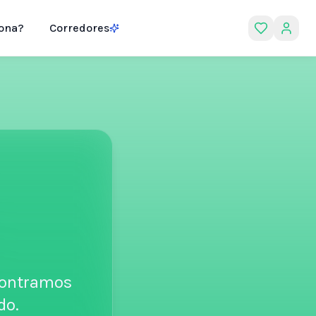
ona?
Corredores
ncontramos
do.