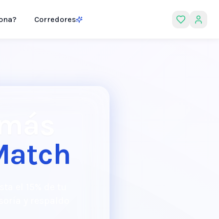
ona?
Corredores
 más
Match
sta el 15% de tu
soría y respaldo