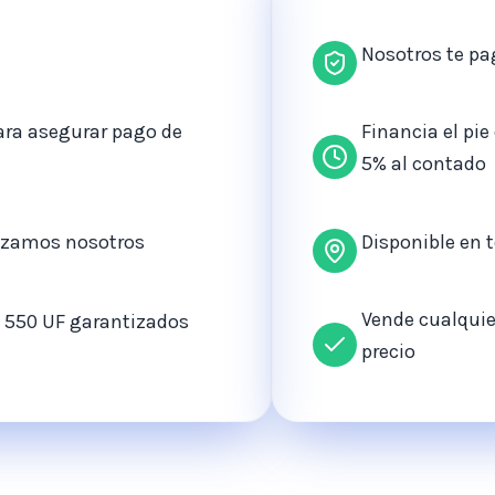
Nosotros te p
ara asegurar pago de
Financia el pi
5% al contado
alizamos nosotros
Disponible en 
Vende cualquier
o 550 UF garantizados
precio