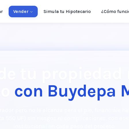
ar
Vender
Simula tu Hipotecario
¿Cómo funci
de tu propiedad
do
con Buydepa 
ador pero no le alcanza para el pie, financiále ha
a 550 UF) sin riesgos ni complicaciones, con ase
institucional en cada paso del proceso.