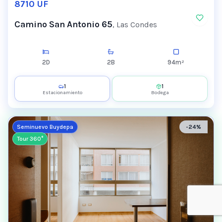
8710
UF
Camino San Antonio 65
,
Las Condes
2
D
2
B
94
m²
1
1
Estacionamiento
Bodega
Seminuevo Buydepa
-
24
%
Tour 360°