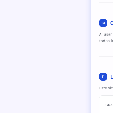
10
Al usar
todos l
L
11
Este sit
Cual