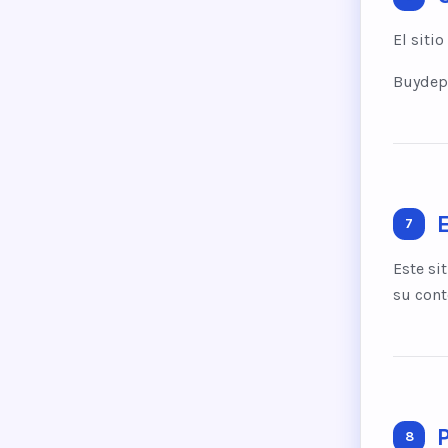
El siti
Buydepa
7
Este si
su cont
8