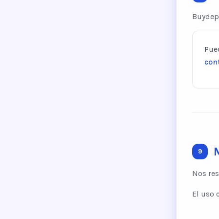
Buydepa
Pued
con
9
Nos res
El uso 