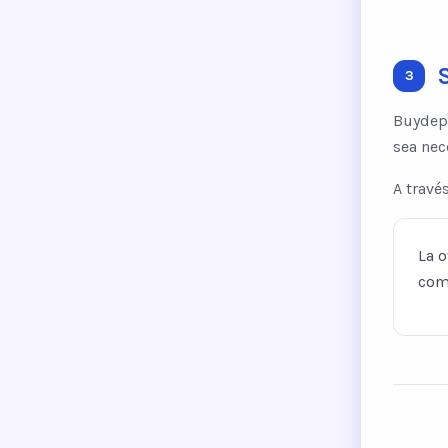
S
3
Buydepa
sea nec
A travé
La o
com